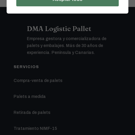
DMA Logistic Pallet
Empresa gestora y comercializadora de
palets y embalajes. Más de 30 años de
experiencia. Península y Canarias.
SERVICIOS
Compra-venta de palets
Palets a medida
Retirada de palets
Tratamiento NIMF-15