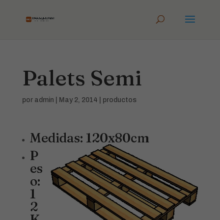
Palets Semi
por
admin
|
May 2, 2014
|
productos
Medidas: 120x80cm
P
es
o:
1
2
K