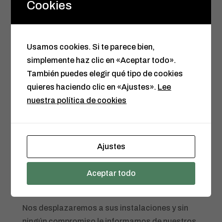
Cookies
Usamos cookies. Si te parece bien,
simplemente haz clic en «Aceptar todo».
También puedes elegir qué tipo de cookies
quieres haciendo clic en «Ajustes».
Lee
nuestra política de cookies
[/custom_frame_left]
Recogida de palets
Disponemos de camiones para una retirada
Ajustes
rápida de palets usados. «
No ocupe
espacio útil almacenando palets que no puede
Aceptar todo
usar
»
Nos desplazaremos a sus instalaciones y sin
ningún compromiso le informamos de nuestros